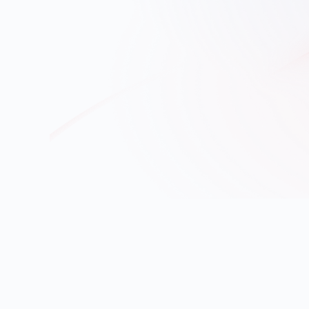
+10 000
GPUs
Hébergés sur le sol européen
V
o
t
r
e
i
n
f
r
a
s
t
r
u
c
p
e
u
t
p
a
s
d
é
p
e
n
p
u
i
s
s
a
n
c
e
s
é
t
r
a