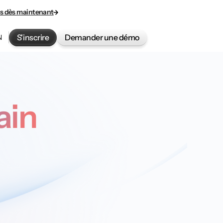
ès dès maintenant
S'inscrire
Demander une démo
N
ain