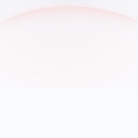
+400
Petaflops HPC
Puissance de calcul
t
u
r
e
I
A
n
e
d
r
e
d
e
n
g
è
r
e
s
Données hors du champ
Cloud Act