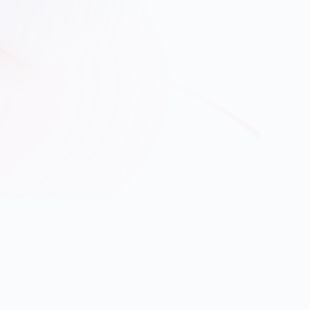
+116
Exaflops
En intelligence artificielle
Oreus Cloud
Hyperscalers
 du 