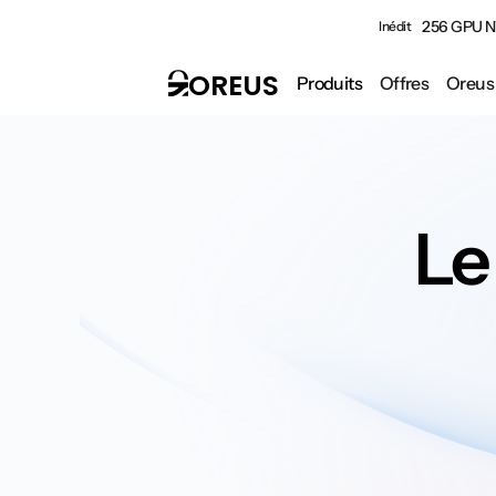
256 GPU NV
Inédit
OREUS
Produits
Offres
Oreus
Le