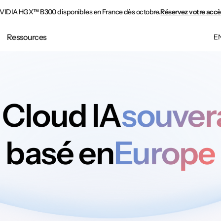
IDIA HGX™ B300 disponibles en France dès octobre.
Réservez votre acc
Ressources
E
 Cloud IA
souver
basé en
Europe
Obtenir un devis